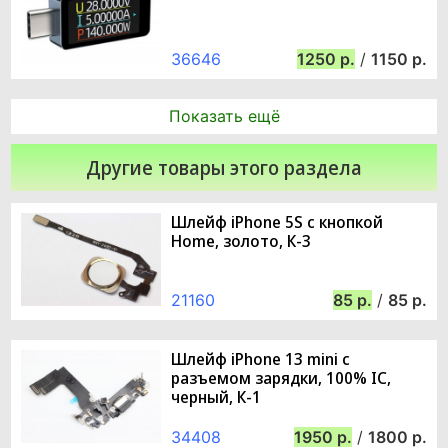
36646
1250
/
1150
Показать ещё
Другие товары этого раздела
Шлейф iPhone 5S с кнопкой
Home, золото, К-3
21160
85
/
85
Шлейф iPhone 13 mini с
разъемом зарядки, 100% IC,
черный, К-1
34408
1950
/
1800