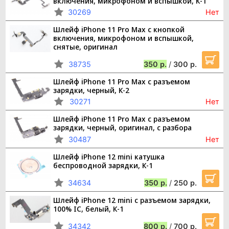
включения, микрофоном и вспышкой, К-1
30269
Нет
Шлейф iPhone 11 Pro Max с кнопкой
включения, микрофоном и вспышкой,
снятые, оригинал
38735
350
/
300
Шлейф iPhone 11 Pro Max с разъемом
зарядки, черный, К-2
30271
Нет
Шлейф iPhone 11 Pro Max с разъемом
зарядки, черный, оригинал, с разбора
30487
Нет
Шлейф iPhone 12 mini катушка
беспроводной зарядки, К-1
34634
350
/
250
Шлейф iPhone 12 mini с разъемом зарядки,
100% IC, белый, К-1
34342
800
/
700