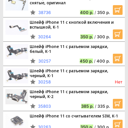
снятые, оригинал
38736
400
/
350
Шлейф iPhone 11 с кнопкой включения и
вспышкой, К-1
30264
350
/
300
Шлейф iPhone 11 с разъемом зарядки,
белый, К-1
30257
450
/
400
Шлейф iPhone 11 с разъемом зарядки,
черный, К-1
30258
Нет
Шлейф iPhone 11 с разъемом зарядки,
черный, К-2
35803
385
/
335
Шлейф iPhone 11 со считывателем SIM, К-1
30263
350
/
300