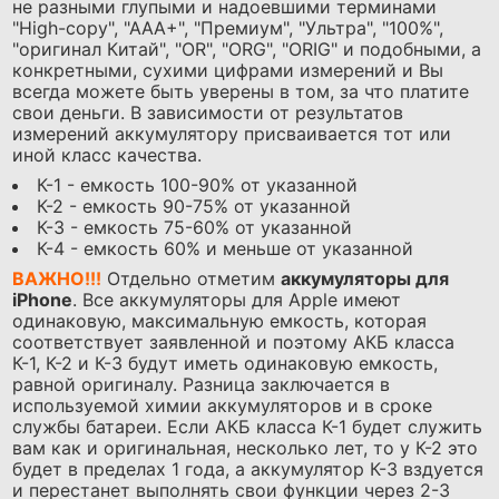
не разными глупыми и надоевшими терминами
"High-copy", "AAA+", "Премиум", "Ультра", "100%",
"оригинал Китай", "OR", "ORG", "ORIG" и подобными, а
конкретными, сухими цифрами измерений и Вы
всегда можете быть уверены в том, за что платите
свои деньги. В зависимости от результатов
измерений аккумулятору присваивается тот или
иной класс качества.
К-1 - емкость 100-90% от указанной
К-2 - емкость 90-75% от указанной
К-3 - емкость 75-60% от указанной
К-4 - емкость 60% и меньше от указанной
ВАЖНО!!!
Отдельно отметим
аккумуляторы для
iPhone
. Все аккумуляторы для Apple имеют
одинаковую, максимальную емкость, которая
соответствует заявленной и поэтому АКБ класса
К-1, К-2 и К-3 будут иметь одинаковую емкость,
равной оригиналу. Разница заключается в
используемой химии аккумуляторов и в сроке
службы батареи. Если АКБ класса К-1 будет служить
вам как и оригинальная, несколько лет, то у К-2 это
будет в пределах 1 года, а аккумулятор К-3 вздуется
и перестанет выполнять свои функции через 2-3