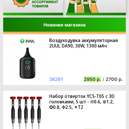
Новинки магазина
Воздуходувка аккумуляторная
2UUL DA90, 30W, 1300 мАч
38261
2950
/
2700
Набор отверток YCS-T05 с 3D
головками, 5 шт - ✇0.6, ⊕1.2,
✪0.8, ✜2.5, ✶T2