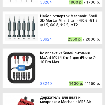
38284
1900
/
1700
Набор отверток Mechanic iShell
2D Mortar Mini, 6 шт - ✇0.6, ⊕1.2,
⊕1.5, ✪0.8, ✜2.5, ✶T2
30624
2350
/
2000
Комплект кабелей питания
MaAnt M064 8-в-1 для iPhone 7-
16 Pro Max
38240
1400
/
1150
Держатель для плат и
микросхем Mechanic MR6 Air