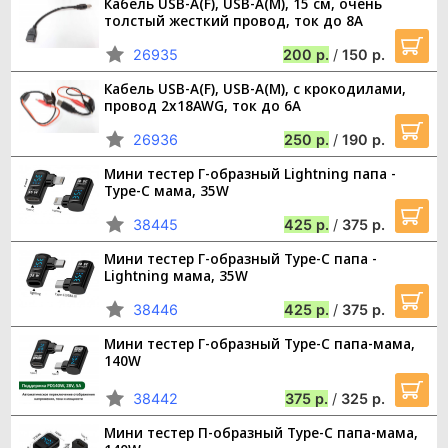
Кабель USB-A(F), USB-A(M), 15 см, очень
толстый жесткий провод, ток до 8А
26935
200
/
150
Кабель USB-A(F), USB-A(M), с крокодилами,
провод 2x18AWG, ток до 6А
26936
250
/
190
Мини тестер Г-образный Lightning папа -
Type-C мама, 35W
38445
425
/
375
Мини тестер Г-образный Type-C папа -
Lightning мама, 35W
38446
425
/
375
Мини тестер Г-образный Type-C папа-мама,
140W
38442
375
/
325
Мини тестер П-образный Type-C папа-мама,