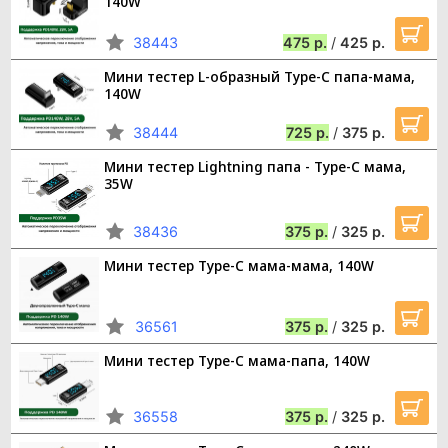
140W
38443
475
/
425
Мини тестер L-образный Type-C папа-мама,
140W
38444
725
/
375
Мини тестер Lightning папа - Type-C мама,
35W
38436
375
/
325
Мини тестер Type-C мама-мама, 140W
36561
375
/
325
Мини тестер Type-C мама-папа, 140W
36558
375
/
325