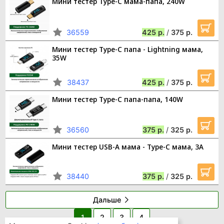
Мини тестер Type-C мама-папа, 240W
36559
425
/
375
Мини тестер Type-C папа - Lightning мама,
35W
38437
425
/
375
Мини тестер Type-C папа-папа, 140W
36560
375
/
325
Мини тестер USB-A мама - Type-C мама, 3А
38440
375
/
325
Дальше
1
2
3
4