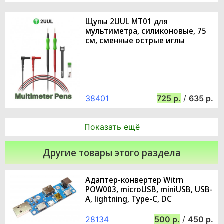
Щупы 2UUL MT01 для
мультиметра, силиконовые, 75
см, сменные острые иглы
38401
725
/
635
Показать ещё
Другие товары этого раздела
Адаптер-конвертер Witrn
POW003, microUSB, miniUSB, USB-
A, lightning, Type-C, DC
28134
500
/
450