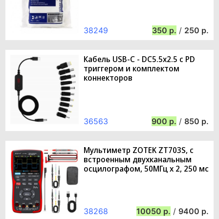
38249
350
/
250
Кабель USB-C - DC5.5x2.5 с PD
триггером и комплектом
коннекторов
36563
900
/
850
Мультиметр ZOTEK ZT703S, с
встроенным двухканальным
осцилографом, 50МГц x 2, 250 мс
38268
10050
/
9400