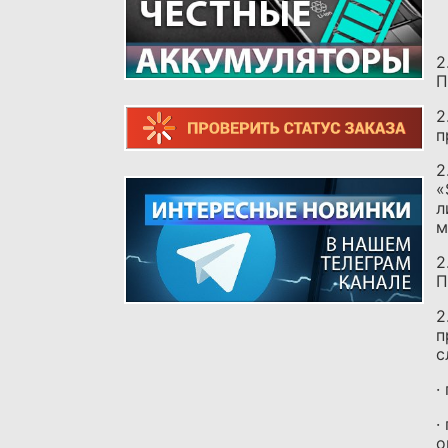
2
П
2
п
2
«
л
м
2
П
2
п
с
·
·
о