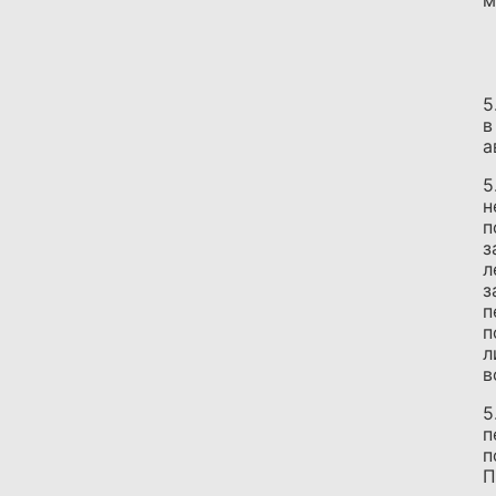
м
5
в
а
5
н
п
з
л
з
п
п
л
в
5
п
п
П