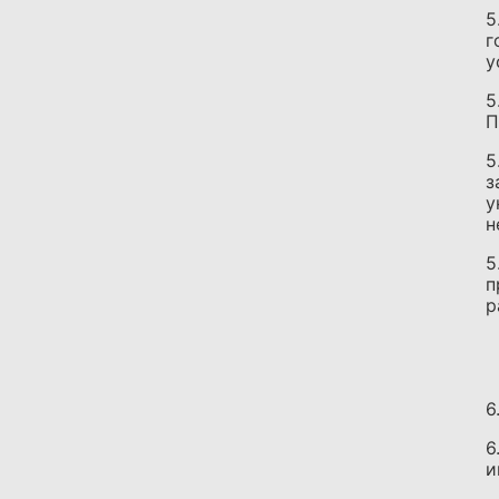
5
г
у
5
П
5
з
у
н
5
п
р
6
6
и