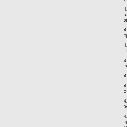
4
з
з
4
п
4
П
4
с
4
4
о
4
в
4
п