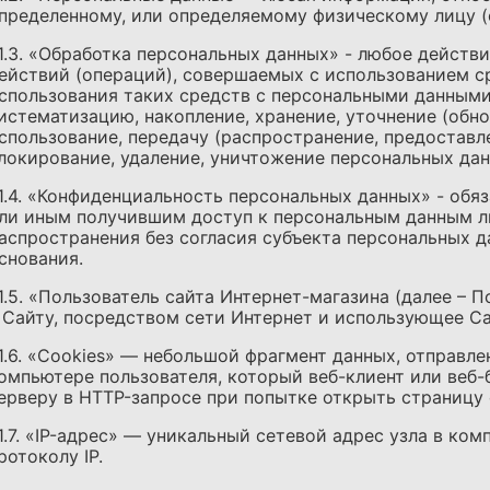
пределенному, или определяемому физическому лицу (
.1.3. «Обработка персональных данных» - любое действ
ействий (операций), совершаемых с использованием с
спользования таких средств с персональными данными,
истематизацию, накопление, хранение, уточнение (обно
спользование, передачу (распространение, предоставле
локирование, удаление, уничтожение персональных дан
.1.4. «Конфиденциальность персональных данных» - об
ли иным получившим доступ к персональным данным л
аспространения без согласия субъекта персональных д
снования.
.1.5. «Пользователь сайта Интернет-магазина (далее – 
 Сайту, посредством сети Интернет и использующее Са
.1.6. «Cookies» — небольшой фрагмент данных, отправл
омпьютере пользователя, который веб-клиент или веб-
ерверу в HTTP-запросе при попытке открыть страницу
.1.7. «IP-адрес» — уникальный сетевой адрес узла в ко
ротоколу IP.