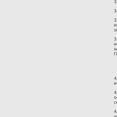
3
3
3
и
з
3
и
н
П
4
и
4
о
с
4
и