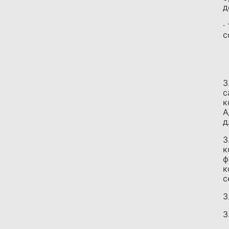
д
·
с
3
с
к
А
д
3
к
ф
к
с
3
3