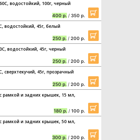
260C, водостойкий, 100г, черный
400
/
350
C, водостойкий, 45г, белый
250
/
200
50C, водостойкий, 45г, черный
250
/
200
C, сверхтекучий, 45г, прозрачный
250
/
200
 с рамкой и задних крышек, 15 мл,
180
/
100
 с рамкой и задних крышек, 50 мл,
300
/
200