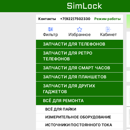
Контакты
+7(922)7502330
Режим работы
Фильтр
Избранное
Кабинет
ЗАПЧАСТИ ДЛЯ ТЕЛЕФОНОВ
ЗАПЧАСТИ ДЛЯ РЕТРО
АККУМУЛЯТОРЫ
ТЕЛЕФОНОВ
ДИСПЛЕИ
ЗАПЧАСТИ ДЛЯ СМАРТ ЧАСОВ
ДЖОЙСТИКИ ДЛЯ РЕТРО
ДИНАМИКИ
ТЕЛЕФОНОВ
КАМЕРЫ
ЗАПЧАСТИ ДЛЯ ПЛАНШЕТОВ
ДИСПЛЕИ ДЛЯ СМАРТ ЧАСОВ
ДИНАМИКИ ДЛЯ РЕТРО
НИЖНИЕ ПЛАТЫ И РАЗЪЕМЫ
АККУМУЛЯТОРЫ ДЛЯ СМАРТ
ТЕЛЕФОНОВ
ЗАПЧАСТИ ДЛЯ ДРУГИХ
АККУМУЛЯТОРЫ ДЛЯ ПЛАНШЕТОВ
ЧАСОВ
ГАДЖЕТОВ
ШЛЕЙФЫ
ДИСПЛЕИ ДЛЯ РЕТРО ТЕЛЕФОНОВ
ДИСПЛЕИ И ТАЧСКРИНЫ ДЛЯ
ПЛАНШЕТОВ
КОРПУСНЫЕ ЧАСТИ APPLE
ВСЁ ДЛЯ РЕМОНТА
ЗАРЯДНЫЕ УСТРОЙСТВА
ЗАПЧАСТИ ДЛЯ ИГРОВЫХ
ПРИСТАВОК
ШЛЕЙФЫ ДЛЯ ПЛАНШЕТОВ
КОРПУСНЫЕ ЧАСТИ HUAWEI /
КНОПКИ ВКЛЮЧЕНИЯ
ВСЁ ДЛЯ ПАЙКИ
HONOR
ДИСПЛЕИ ДЛЯ ФОТОАППАРАТОВ
КОРПУСА ALCATEL, ERICSSON, LG
ИЗМЕРИТЕЛЬНОЕ ОБОРУДОВАНИЕ
КОРПУСНЫЕ ЧАСТИ INFINIX
ЗАПЧАСТИ ДЛЯ ПЛЕЕРОВ iPod
КОРПУСА MOTOROLA
ИСТОЧНИКИ ПОСТОЯННОГО ТОКА
КОРПУСНЫЕ ЧАСТИ ONEPLUS