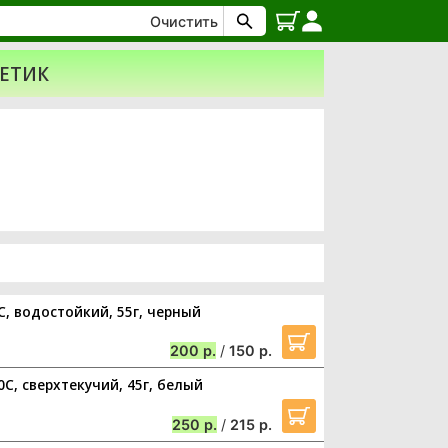
Очистить
МЕТИК
C, водостойкий, 55г, черный
200
/
150
0C, сверхтекучий, 45г, белый
250
/
215