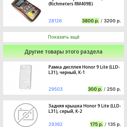
(Richmeters RM409B)
28126
3800
/
3200
Показать ещё
Другие товары этого раздела
Рамка дисплея Honor 9 Lite (LLD-
L31), черный, К-1
29503
300
/
250
Задняя крышка Honor 9 Lite (LLD-
L31), серый, К-2
29392
175
/
135