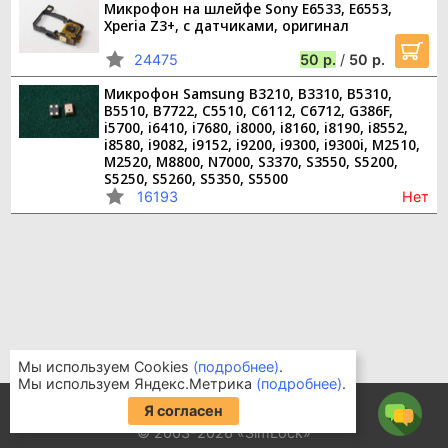
Микрофон на шлейфе Sony E6533, E6553,
Xperia Z3+, с датчиками, оригинал
24475
50
/
50
Микрофон Samsung B3210, B3310, B5310,
B5510, B7722, С5510, С6112, С6712, G386F,
i5700, i6410, i7680, i8000, i8160, i8190, i8552,
i8580, i9082, i9152, i9200, i9300, i9300i, M2510,
M2520, M8800, N7000, S3370, S3550, S5200,
S5250, S5260, S5350, S5500
16193
Нет
Мы используем Cookies
(подробнее)
.
Мы используем Яндекс.Метрика
(подробнее)
.
Информация для покупателей
Я согласен
Часто задаваемые вопросы
© 2003-2026 «SimLock»