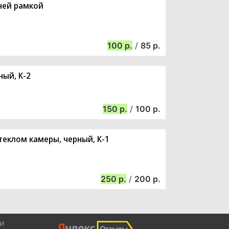
иней рамкой
100
/
85
ный, К-2
150
/
100
стеклом камеры, черный, К-1
250
/
200
и