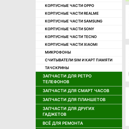
КОРПУСНЫЕ ЧАСТИ OPPO
КОРПУСНЫЕ ЧАСТИ REALME
КОРПУСНЫЕ ЧАСТИ SAMSUNG
КОРПУСНЫЕ ЧАСТИ SONY
КОРПУСНЫЕ ЧАСТИ TECNO
КОРПУСНЫЕ ЧАСТИ XIAOMI
МИКРОФОНЫ
СЧИТЫВАТЕЛИ SIM И КАРТ ПАМЯТИ
ТАЧСКРИНЫ
ЗАПЧАСТИ ДЛЯ РЕТРО
ТЕЛЕФОНОВ
ЗАПЧАСТИ ДЛЯ СМАРТ ЧАСОВ
ДЖОЙСТИКИ ДЛЯ РЕТРО
ТЕЛЕФОНОВ
ЗАПЧАСТИ ДЛЯ ПЛАНШЕТОВ
ДИСПЛЕИ ДЛЯ СМАРТ ЧАСОВ
ДИНАМИКИ ДЛЯ РЕТРО
АККУМУЛЯТОРЫ ДЛЯ СМАРТ
ТЕЛЕФОНОВ
ЗАПЧАСТИ ДЛЯ ДРУГИХ
АККУМУЛЯТОРЫ ДЛЯ ПЛАНШЕТОВ
ЧАСОВ
ГАДЖЕТОВ
ДИСПЛЕИ ДЛЯ РЕТРО ТЕЛЕФОНОВ
ДИСПЛЕИ И ТАЧСКРИНЫ ДЛЯ
ПЛАНШЕТОВ
ВСЁ ДЛЯ РЕМОНТА
ЗАРЯДНЫЕ УСТРОЙСТВА
ЗАПЧАСТИ ДЛЯ ИГРОВЫХ
ПРИСТАВОК
ШЛЕЙФЫ ДЛЯ ПЛАНШЕТОВ