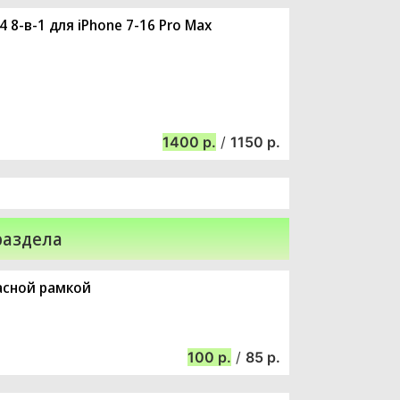
8-в-1 для iPhone 7-16 Pro Max
1400
/
1150
раздела
расной рамкой
100
/
85