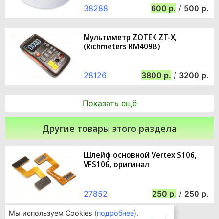
38288
600
/
500
Мультиметр ZOTEK ZT-X,
(Richmeters RM409B)
28126
3800
/
3200
Показать ещё
Другие товары этого раздела
Шлейф основной Vertex S106,
VFS106, оригинал
27852
250
/
250
Мы используем Cookies
(подробнее)
.