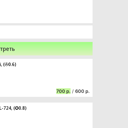
треть
, (✇0.6)
700
/
600
-724, (✪0.8)