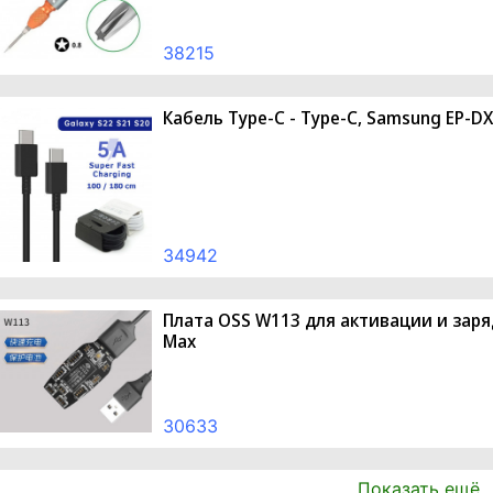
38215
Кабель Type-C - Type-C, Samsung EP-D
34942
Плата OSS W113 для активации и заряд
Max
30633
Показать ещё