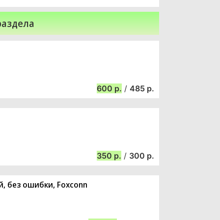
раздела
600
/
485
350
/
300
й, без ошибки, Foxconn