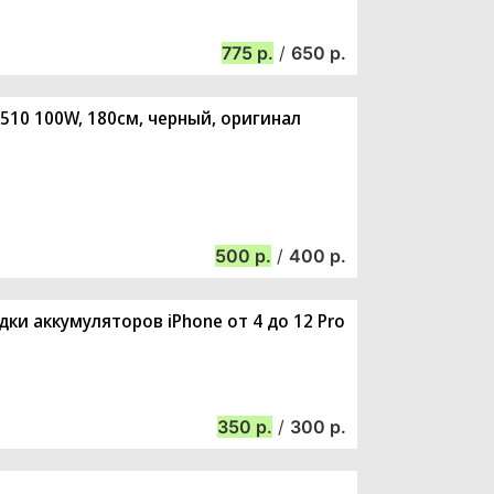
775
/
650
X510 100W, 180см, черный, оригинал
500
/
400
ки аккумуляторов iPhone от 4 до 12 Pro
350
/
300