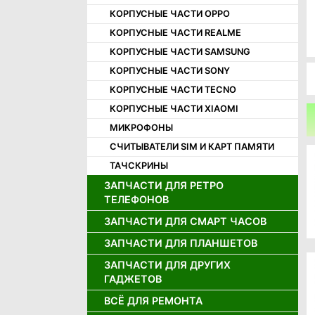
КОРПУСНЫЕ ЧАСТИ OPPO
КОРПУСНЫЕ ЧАСТИ REALME
КОРПУСНЫЕ ЧАСТИ SAMSUNG
КОРПУСНЫЕ ЧАСТИ SONY
КОРПУСНЫЕ ЧАСТИ TECNO
КОРПУСНЫЕ ЧАСТИ XIAOMI
МИКРОФОНЫ
СЧИТЫВАТЕЛИ SIM И КАРТ ПАМЯТИ
ТАЧСКРИНЫ
ЗАПЧАСТИ ДЛЯ РЕТРО
ТЕЛЕФОНОВ
ЗАПЧАСТИ ДЛЯ СМАРТ ЧАСОВ
ДЖОЙСТИКИ ДЛЯ РЕТРО
ТЕЛЕФОНОВ
ЗАПЧАСТИ ДЛЯ ПЛАНШЕТОВ
ДИСПЛЕИ ДЛЯ СМАРТ ЧАСОВ
ДИНАМИКИ ДЛЯ РЕТРО
АККУМУЛЯТОРЫ ДЛЯ СМАРТ
ТЕЛЕФОНОВ
ЗАПЧАСТИ ДЛЯ ДРУГИХ
АККУМУЛЯТОРЫ ДЛЯ ПЛАНШЕТОВ
ЧАСОВ
ГАДЖЕТОВ
ДИСПЛЕИ ДЛЯ РЕТРО ТЕЛЕФОНОВ
ДИСПЛЕИ И ТАЧСКРИНЫ ДЛЯ
ПЛАНШЕТОВ
ВСЁ ДЛЯ РЕМОНТА
ЗАРЯДНЫЕ УСТРОЙСТВА
ЗАПЧАСТИ ДЛЯ ИГРОВЫХ
ПРИСТАВОК
ШЛЕЙФЫ ДЛЯ ПЛАНШЕТОВ