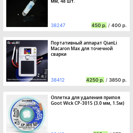
мм, 48 шт.
38247
450
/
400
Портативный аппарат QianLi
Macaron Max для точечной
сварки
38412
4250
/
3850
Оплетка для удаления припоя
Goot Wick CP-3015 (3.0 мм, 1.5м)