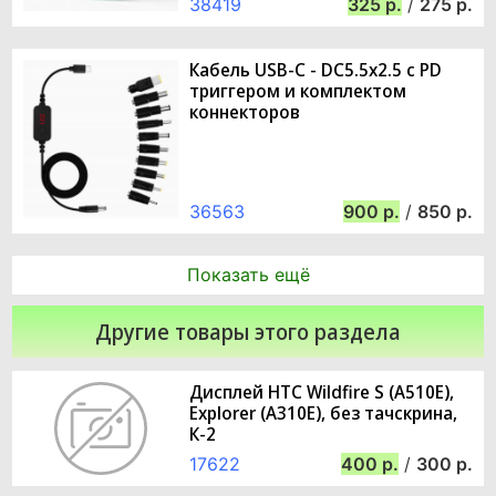
38419
325
/
275
Кабель USB-C - DC5.5x2.5 с PD
триггером и комплектом
коннекторов
36563
900
/
850
Показать ещё
Другие товары этого раздела
Дисплей HTC Wildfire S (A510E),
Explorer (A310E), без тачскрина,
К-2
17622
400
/
300