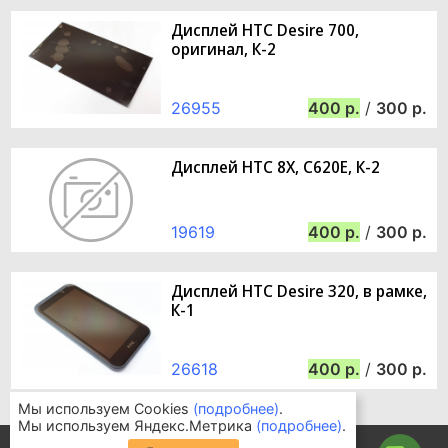
Дисплей HTC Desire 700,
оригинал, К-2
26955
400
/
300
Дисплей HTC 8X, C620E, К-2
19619
400
/
300
Дисплей HTC Desire 320, в рамке,
К-1
26618
400
/
300
Мы используем Cookies
(подробнее)
.
Мы используем Яндекс.Метрика
(подробнее)
.
Информация для покупателей