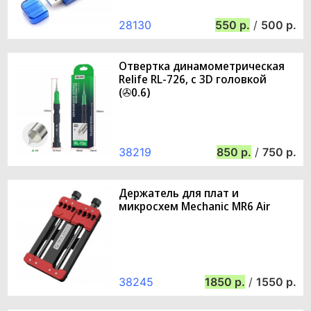
28130
550
/
500
Отвертка динамометрическая
Relife RL-726, с 3D головкой
(✇0.6)
38219
850
/
750
Держатель для плат и
микросхем Mechanic MR6 Air
38245
1850
/
1550