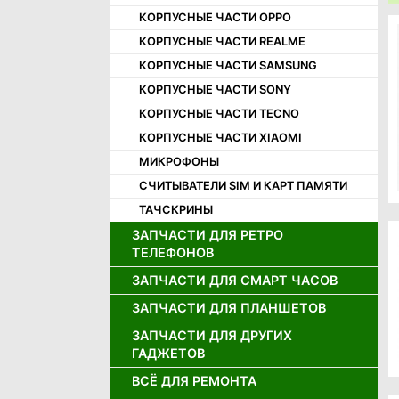
КОРПУСНЫЕ ЧАСТИ OPPO
КОРПУСНЫЕ ЧАСТИ REALME
КОРПУСНЫЕ ЧАСТИ SAMSUNG
КОРПУСНЫЕ ЧАСТИ SONY
КОРПУСНЫЕ ЧАСТИ TECNO
КОРПУСНЫЕ ЧАСТИ XIAOMI
МИКРОФОНЫ
СЧИТЫВАТЕЛИ SIM И КАРТ ПАМЯТИ
ТАЧСКРИНЫ
ЗАПЧАСТИ ДЛЯ РЕТРО
ТЕЛЕФОНОВ
ЗАПЧАСТИ ДЛЯ СМАРТ ЧАСОВ
ДЖОЙСТИКИ ДЛЯ РЕТРО
ТЕЛЕФОНОВ
ЗАПЧАСТИ ДЛЯ ПЛАНШЕТОВ
ДИСПЛЕИ ДЛЯ СМАРТ ЧАСОВ
ДИНАМИКИ ДЛЯ РЕТРО
АККУМУЛЯТОРЫ ДЛЯ СМАРТ
ТЕЛЕФОНОВ
ЗАПЧАСТИ ДЛЯ ДРУГИХ
АККУМУЛЯТОРЫ ДЛЯ ПЛАНШЕТОВ
ЧАСОВ
ГАДЖЕТОВ
ДИСПЛЕИ ДЛЯ РЕТРО ТЕЛЕФОНОВ
ДИСПЛЕИ И ТАЧСКРИНЫ ДЛЯ
ПЛАНШЕТОВ
ВСЁ ДЛЯ РЕМОНТА
ЗАРЯДНЫЕ УСТРОЙСТВА
ЗАПЧАСТИ ДЛЯ ИГРОВЫХ
ПРИСТАВОК
ШЛЕЙФЫ ДЛЯ ПЛАНШЕТОВ