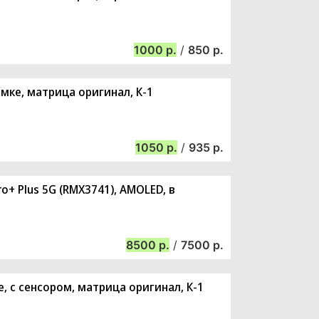
1000
/
850
амке, матрица оригинал, К-1
1050
/
935
ro+ Plus 5G (RMX3741), AMOLED, в
8500
/
7500
е, с сенсором, матрица оригинал, К-1