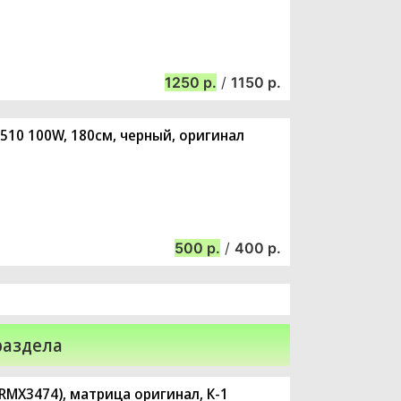
1250
/
1150
X510 100W, 180см, черный, оригинал
500
/
400
раздела
(RMX3474), матрица оригинал, К-1