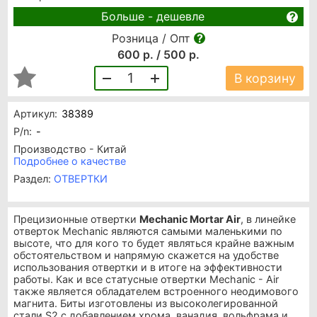
Больше - дешевле
Розница / Опт
600 р. / 500 р.
1
В корзину
Артикул:
38389
P/n:
-
Производство - Китай
Подробнее о качестве
Раздел:
ОТВЕРТКИ
Прецизионные отвертки
Mechanic Mortar Air
, в линейке
отверток Mechanic являются самыми маленькими по
высоте, что для кого то будет являться крайне важным
обстоятельством и напрямую скажется на удобстве
использования отвертки и в итоге на эффективности
работы. Как и все статусные отвертки Mechanic - Air
также является обладателем встроенного неодимового
магнита. Биты изготовлены из высоколегированной
стали S2 с добавлением хрома, ванадия, вольфрама и