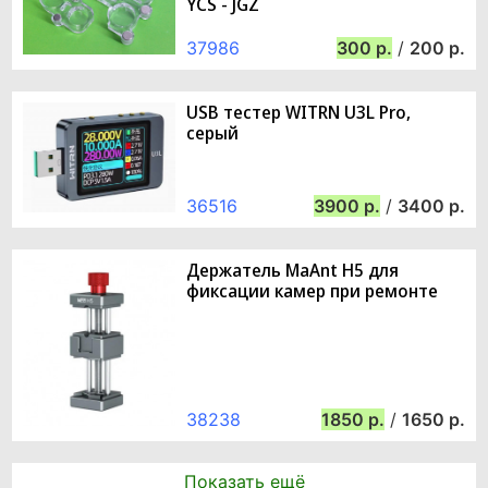
YCS - JGZ
37986
300
/
200
USB тестер WITRN U3L Pro,
серый
36516
3900
/
3400
Держатель MaAnt H5 для
фиксации камер при ремонте
38238
1850
/
1650
Показать ещё