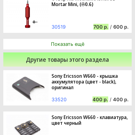
Mortar Mini, (✇0.6)
30519
700
/
600
Показать ещё
Другие товары этого раздела
Sony Ericsson W660 - крышка
аккумулятора (цвет - black),
оригинал
33520
400
/
400
Sony Ericsson W660 - клавиатура,
цвет черный