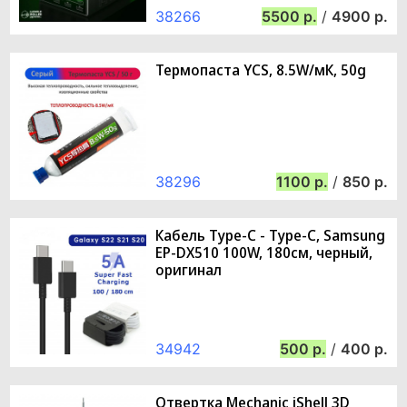
38266
5500
/
4900
Термопаста YCS, 8.5W/мК, 50g
38296
1100
/
850
Кабель Type-C - Type-C, Samsung
EP-DX510 100W, 180см, черный,
оригинал
34942
500
/
400
Отвертка Mechanic iShell 3D