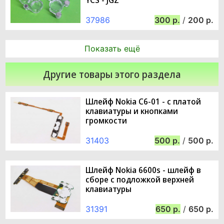
37986
300
/
200
Показать ещё
Другие товары этого раздела
Шлейф Nokia C6-01 - с платой
клавиатуры и кнопками
громкости
31403
500
/
500
Шлейф Nokia 6600s - шлейф в
сборе с подложкой верхней
клавиатуры
31391
650
/
650