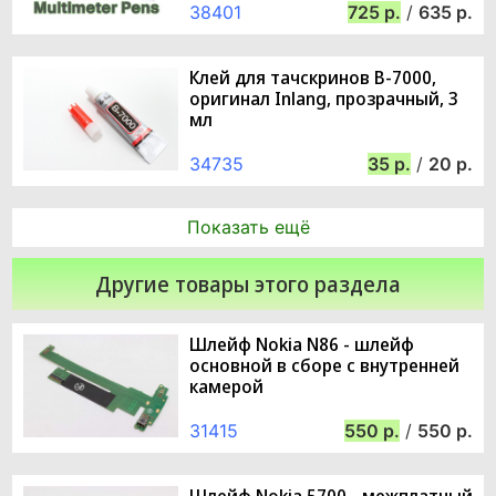
38401
725
/
635
Клей для тачскринов B-7000,
оригинал Inlang, прозрачный, 3
мл
34735
35
/
20
Показать ещё
Другие товары этого раздела
Шлейф Nokia N86 - шлейф
основной в сборе с внутренней
камерой
31415
550
/
550
Шлейф Nokia 5700 - межплатный