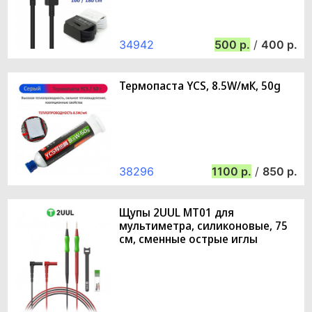
34942
500
/
400
Термопаста YCS, 8.5W/мК, 50g
38296
1100
/
850
Щупы 2UUL MT01 для
мультиметра, силиконовые, 75
см, сменные острые иглы