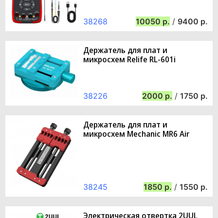
38268
10050
/
9400
Держатель для плат и
микросхем Relife RL-601i
38226
2000
/
1750
Держатель для плат и
микросхем Mechanic MR6 Air
38245
1850
/
1550
Электрическая отвертка 2UUL