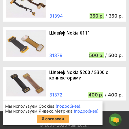
31394
350
/
350
Шлейф Nokia 6111
31379
500
/
500
Шлейф Nokia 5200 / 5300 c
коннекторами
31372
400
/
400
Мы используем Cookies
(подробнее)
.
Мы используем Яндекс.Метрика
(подробнее)
.
Информация для покупателей
Я согласен
Часто задаваемые вопросы
© 2003-2026 «SimLock»