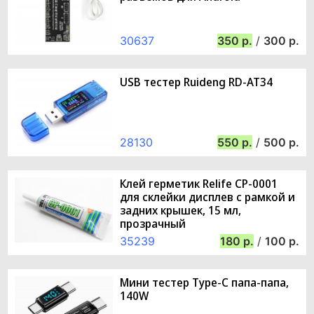
30637
350
/
300
USB тестер Ruideng RD-AT34
28130
550
/
500
Клей герметик Relife CP-0001
для склейки дисплев с рамкой и
задних крышек, 15 мл,
прозрачный
35239
180
/
100
Мини тестер Type-C папа-папа,
140W