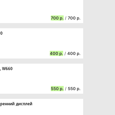
700
/
700
00
400
/
400
0, W660
550
/
550
утренний дисплей