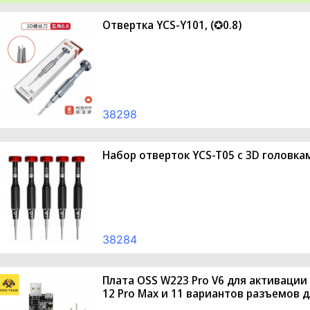
Отвертка YCS-Y101, (✪0.8)
38298
Набор отверток YCS-T05 с 3D головками
38284
Плата OSS W223 Pro V6 для активации 
12 Pro Max и 11 вариантов разъемов д