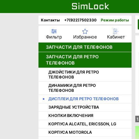
Контакты
+7(922)7502330
Режим работы
Фильтр
Избранное
Кабинет
ЗАПЧАСТИ ДЛЯ ТЕЛЕФОНОВ
ЗАПЧАСТИ ДЛЯ РЕТРО
АККУМУЛЯТОРЫ
ТЕЛЕФОНОВ
ДИСПЛЕИ
ДЖОЙСТИКИ ДЛЯ РЕТРО
ДИНАМИКИ
ТЕЛЕФОНОВ
КАМЕРЫ
ДИНАМИКИ ДЛЯ РЕТРО
НИЖНИЕ ПЛАТЫ И РАЗЪЕМЫ
ТЕЛЕФОНОВ
ШЛЕЙФЫ
ДИСПЛЕИ ДЛЯ РЕТРО ТЕЛЕФОНОВ
КОРПУСНЫЕ ЧАСТИ APPLE
ЗАРЯДНЫЕ УСТРОЙСТВА
КОРПУСНЫЕ ЧАСТИ HUAWEI /
КНОПКИ ВКЛЮЧЕНИЯ
1
HONOR
КОРПУСА ALCATEL, ERICSSON, LG
КОРПУСНЫЕ ЧАСТИ INFINIX
КОРПУСА MOTOROLA
КОРПУСНЫЕ ЧАСТИ ONEPLUS