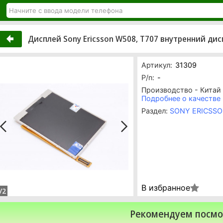
Дисплей Sony Ericsson W508, T707 внутренний ди
Артикул:
31309
P/n:
-
Производство - Китай
Подробнее о качестве
Раздел:
SONY ERICSS
В избранное
/2
Рекомендуем посмо