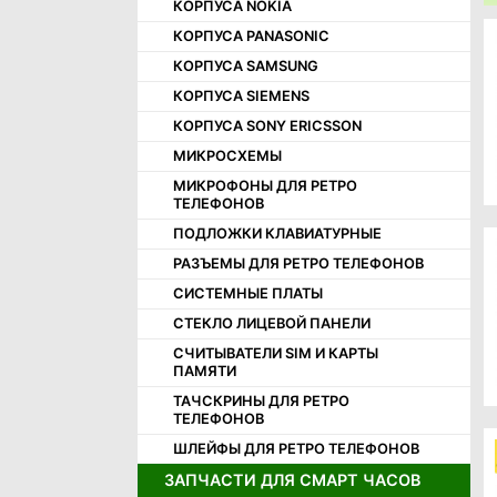
КОРПУСА NOKIA
КОРПУСНЫЕ ЧАСТИ OPPO
КОРПУСА PANASONIC
КОРПУСНЫЕ ЧАСТИ REALME
КОРПУСА SAMSUNG
КОРПУСНЫЕ ЧАСТИ SAMSUNG
КОРПУСА SIEMENS
КОРПУСНЫЕ ЧАСТИ SONY
КОРПУСА SONY ERICSSON
КОРПУСНЫЕ ЧАСТИ TECNO
МИКРОСХЕМЫ
КОРПУСНЫЕ ЧАСТИ XIAOMI
МИКРОФОНЫ ДЛЯ РЕТРО
МИКРОФОНЫ
ТЕЛЕФОНОВ
СЧИТЫВАТЕЛИ SIM И КАРТ ПАМЯТИ
ПОДЛОЖКИ КЛАВИАТУРНЫЕ
ТАЧСКРИНЫ
РАЗЪЕМЫ ДЛЯ РЕТРО ТЕЛЕФОНОВ
СИСТЕМНЫЕ ПЛАТЫ
СТЕКЛО ЛИЦЕВОЙ ПАНЕЛИ
СЧИТЫВАТЕЛИ SIM И КАРТЫ
ПАМЯТИ
ТАЧСКРИНЫ ДЛЯ РЕТРО
ТЕЛЕФОНОВ
ШЛЕЙФЫ ДЛЯ РЕТРО ТЕЛЕФОНОВ
ЗАПЧАСТИ ДЛЯ СМАРТ ЧАСОВ