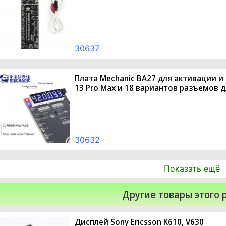
30637
Плата Mechanic BA27 для активации и 
13 Pro Max и 18 вариантов разъемов д
30632
Показать ещё
Другие товары этого 
Дисплей Sony Ericsson K610, V630