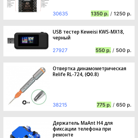
30635
1350
/
1250
USB тестер Keweisi KWS-MX18,
черный
27927
550
/
500
Отвертка динамометрическая
Relife RL-724, (✪0.8)
38215
775
/
650
Держатель MaAnt H4 для
фиксации телефона при
ремонте