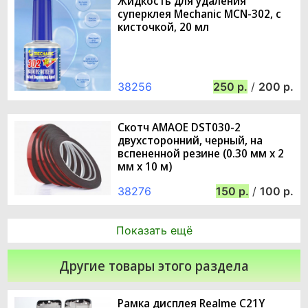
Жидкость для удаления
суперклея Mechanic MCN-302, с
кисточкой, 20 мл
38256
250
/
200
Скотч AMAOE DST030-2
двухсторонний, черный, на
вспененной резине (0.30 мм х 2
мм х 10 м)
38276
150
/
100
Показать ещё
Другие товары этого раздела
Рамка дисплея Realme C21Y