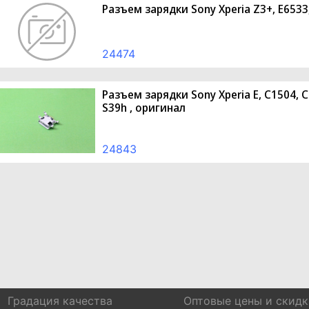
Разъем зарядки Sony Xperia Z3+, E653
24474
Разъем зарядки Sony Xperia E, C1504, C
S39h , оригинал
24843
Градация качества
Оптовые цены и скидк