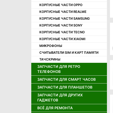
КОРПУСНЫЕ ЧАСТИ OPPO
КОРПУСНЫЕ ЧАСТИ REALME
КОРПУСНЫЕ ЧАСТИ SAMSUNG
КОРПУСНЫЕ ЧАСТИ SONY
КОРПУСНЫЕ ЧАСТИ TECNO
КОРПУСНЫЕ ЧАСТИ XIAOMI
МИКРОФОНЫ
СЧИТЫВАТЕЛИ SIM И КАРТ ПАМЯТИ
ТАЧСКРИНЫ
ЗАПЧАСТИ ДЛЯ РЕТРО
ТЕЛЕФОНОВ
ЗАПЧАСТИ ДЛЯ СМАРТ ЧАСОВ
ДЖОЙСТИКИ ДЛЯ РЕТРО
ТЕЛЕФОНОВ
ЗАПЧАСТИ ДЛЯ ПЛАНШЕТОВ
ДИСПЛЕИ ДЛЯ СМАРТ ЧАСОВ
ДИНАМИКИ ДЛЯ РЕТРО
АККУМУЛЯТОРЫ ДЛЯ СМАРТ
ТЕЛЕФОНОВ
ЗАПЧАСТИ ДЛЯ ДРУГИХ
АККУМУЛЯТОРЫ ДЛЯ ПЛАНШЕТОВ
ЧАСОВ
ГАДЖЕТОВ
ДИСПЛЕИ ДЛЯ РЕТРО ТЕЛЕФОНОВ
ДИСПЛЕИ И ТАЧСКРИНЫ ДЛЯ
ПЛАНШЕТОВ
ВСЁ ДЛЯ РЕМОНТА
ЗАРЯДНЫЕ УСТРОЙСТВА
ЗАПЧАСТИ ДЛЯ ИГРОВЫХ
ПРИСТАВОК
ШЛЕЙФЫ ДЛЯ ПЛАНШЕТОВ