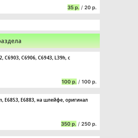
35
/
20
раздела
 C6903, C6906, C6943, L39h, с
100
/
100
m, E6853, E6883, на шлейфе, оригинал
350
/
250