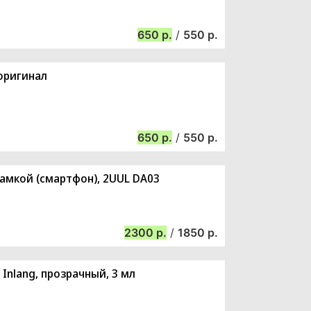
650
/
550
 оригинал
650
/
550
рамкой (смартфон), 2UUL DA03
2300
/
1850
 Inlang, прозрачный, 3 мл