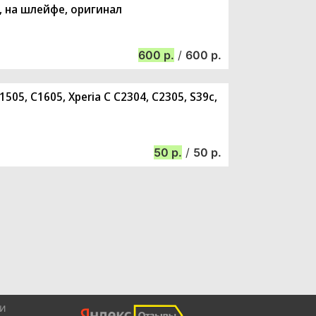
3, на шлейфе, оригинал
600
/
600
1505, C1605, Xperia C C2304, C2305, S39c,
50
/
50
и