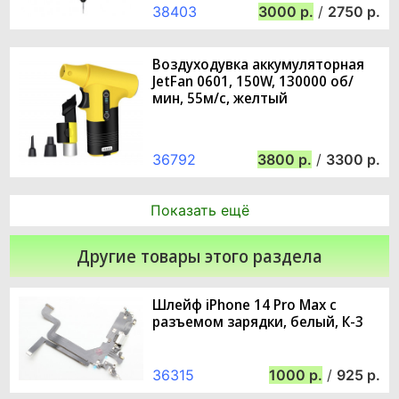
38403
3000
/
2750
Воздуходувка аккумуляторная
JetFan 0601, 150W, 130000 об/
мин, 55м/с, желтый
36792
3800
/
3300
Показать ещё
Другие товары этого раздела
Шлейф iPhone 14 Pro Max с
разъемом зарядки, белый, К-3
36315
1000
/
925