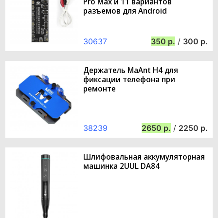
Pro Max и 11 вариантов
разъемов для Android
30637
350
/
300
Держатель MaAnt H4 для
фиксации телефона при
ремонте
38239
2650
/
2250
Шлифовальная аккумуляторная
машинка 2UUL DA84