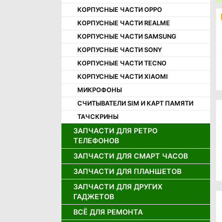
КОРПУСНЫЕ ЧАСТИ OPPO
КОРПУСНЫЕ ЧАСТИ REALME
КОРПУСНЫЕ ЧАСТИ SAMSUNG
КОРПУСНЫЕ ЧАСТИ SONY
КОРПУСНЫЕ ЧАСТИ TECNO
КОРПУСНЫЕ ЧАСТИ XIAOMI
МИКРОФОНЫ
СЧИТЫВАТЕЛИ SIM И КАРТ ПАМЯТИ
ТАЧСКРИНЫ
ЗАПЧАСТИ ДЛЯ РЕТРО
ТЕЛЕФОНОВ
ЗАПЧАСТИ ДЛЯ СМАРТ ЧАСОВ
ДЖОЙСТИКИ ДЛЯ РЕТРО
ТЕЛЕФОНОВ
ЗАПЧАСТИ ДЛЯ ПЛАНШЕТОВ
ДИСПЛЕИ ДЛЯ СМАРТ ЧАСОВ
ДИНАМИКИ ДЛЯ РЕТРО
АККУМУЛЯТОРЫ ДЛЯ СМАРТ
ТЕЛЕФОНОВ
ЗАПЧАСТИ ДЛЯ ДРУГИХ
АККУМУЛЯТОРЫ ДЛЯ ПЛАНШЕТОВ
ЧАСОВ
ГАДЖЕТОВ
ДИСПЛЕИ ДЛЯ РЕТРО ТЕЛЕФОНОВ
ДИСПЛЕИ И ТАЧСКРИНЫ ДЛЯ
ПЛАНШЕТОВ
ВСЁ ДЛЯ РЕМОНТА
ЗАРЯДНЫЕ УСТРОЙСТВА
ЗАПЧАСТИ ДЛЯ ИГРОВЫХ
ПРИСТАВОК
ШЛЕЙФЫ ДЛЯ ПЛАНШЕТОВ