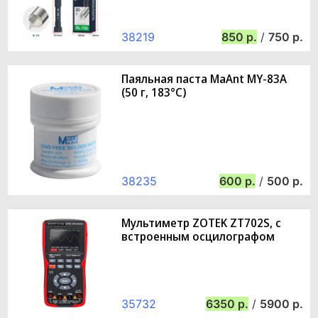
38219
850
/
750
Паяльная паста MaAnt MY-83A
(50 г, 183°C)
38235
600
/
500
Мультиметр ZOTEK ZT702S, с
встроенным осцилографом
35732
6350
/
5900