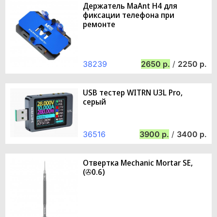
Держатель MaAnt H4 для
фиксации телефона при
ремонте
38239
2650
/
2250
USB тестер WITRN U3L Pro,
серый
36516
3900
/
3400
Отвертка Mechanic Mortar SE,
(✇0.6)