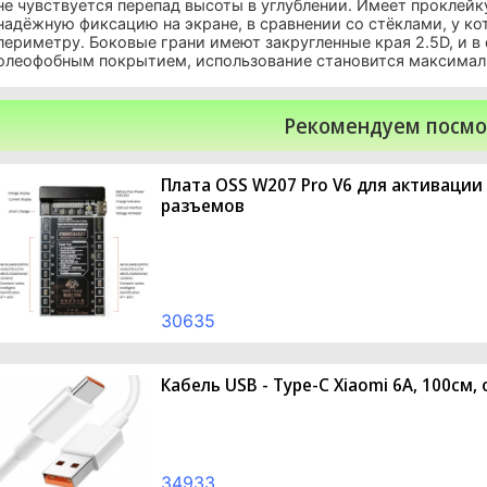
не чувствуется перепад высоты в углублении. Имеет проклейк
надёжную фиксацию на экране, в сравнении со стёклами, у ко
периметру. Боковые грани имеют закругленные края 2.5D, и в
олеофобным покрытием, использование становится максима
Рекомендуем посмо
Плата OSS W207 Pro V6 для активации 
разъемов
30635
Кабель USB - Type-C Xiaomi 6A, 100см,
34933