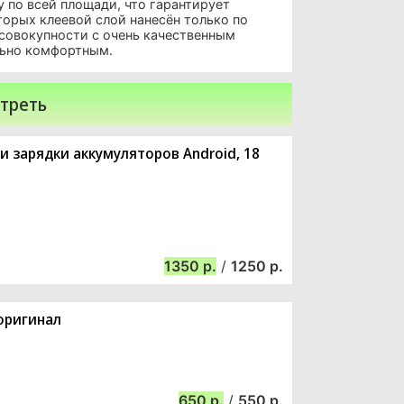
у по всей площади, что гарантирует
торых клеевой слой нанесён только по
 совокупности с очень качественным
льно комфортным.
треть
и зарядки аккумуляторов Android, 18
1350
/
1250
 оригинал
650
/
550