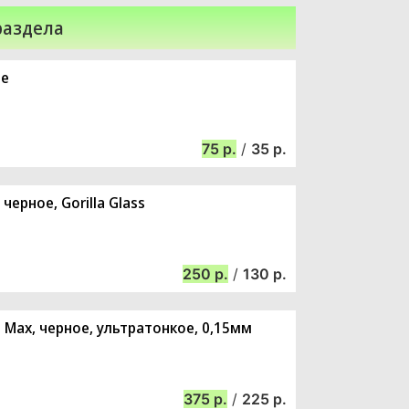
раздела
ое
75
/
35
 черное, Gorilla Glass
250
/
130
o Max, черное, ультратонкое, 0,15мм
375
/
225