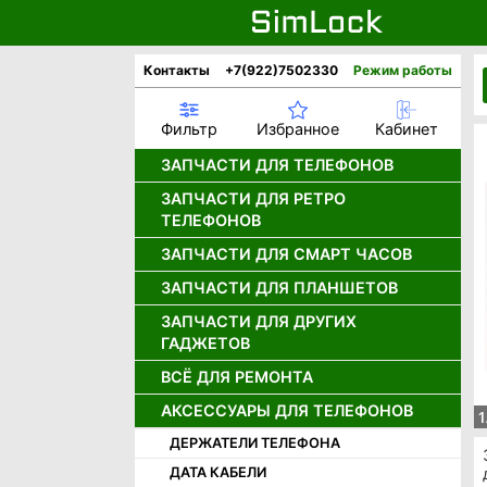
Контакты
+7(922)7502330
Режим работы
Фильтр
Избранное
Кабинет
ЗАПЧАСТИ ДЛЯ ТЕЛЕФОНОВ
ЗАПЧАСТИ ДЛЯ РЕТРО
АККУМУЛЯТОРЫ
ТЕЛЕФОНОВ
ДИСПЛЕИ
ЗАПЧАСТИ ДЛЯ СМАРТ ЧАСОВ
ДЖОЙСТИКИ ДЛЯ РЕТРО
ДИНАМИКИ
ТЕЛЕФОНОВ
КАМЕРЫ
ЗАПЧАСТИ ДЛЯ ПЛАНШЕТОВ
ДИСПЛЕИ ДЛЯ СМАРТ ЧАСОВ
ДИНАМИКИ ДЛЯ РЕТРО
НИЖНИЕ ПЛАТЫ И РАЗЪЕМЫ
АККУМУЛЯТОРЫ ДЛЯ СМАРТ
ТЕЛЕФОНОВ
ЗАПЧАСТИ ДЛЯ ДРУГИХ
АККУМУЛЯТОРЫ ДЛЯ ПЛАНШЕТОВ
ЧАСОВ
ГАДЖЕТОВ
ШЛЕЙФЫ
ДИСПЛЕИ ДЛЯ РЕТРО ТЕЛЕФОНОВ
ДИСПЛЕИ И ТАЧСКРИНЫ ДЛЯ
ПЛАНШЕТОВ
КОРПУСНЫЕ ЧАСТИ APPLE
ВСЁ ДЛЯ РЕМОНТА
ЗАРЯДНЫЕ УСТРОЙСТВА
ЗАПЧАСТИ ДЛЯ ИГРОВЫХ
ПРИСТАВОК
ШЛЕЙФЫ ДЛЯ ПЛАНШЕТОВ
КОРПУСНЫЕ ЧАСТИ HUAWEI /
КНОПКИ ВКЛЮЧЕНИЯ
АКСЕССУАРЫ ДЛЯ ТЕЛЕФОНОВ
ВСЁ ДЛЯ ПАЙКИ
1
HONOR
ДИСПЛЕИ ДЛЯ ФОТОАППАРАТОВ
КОРПУСА ALCATEL, ERICSSON, LG
ИЗМЕРИТЕЛЬНОЕ ОБОРУДОВАНИЕ
ДЕРЖАТЕЛИ ТЕЛЕФОНА
КОРПУСНЫЕ ЧАСТИ INFINIX
ЗАПЧАСТИ ДЛЯ ПЛЕЕРОВ iPod
КОРПУСА MOTOROLA
ИСТОЧНИКИ ПОСТОЯННОГО ТОКА
ДАТА КАБЕЛИ
КОРПУСНЫЕ ЧАСТИ ONEPLUS