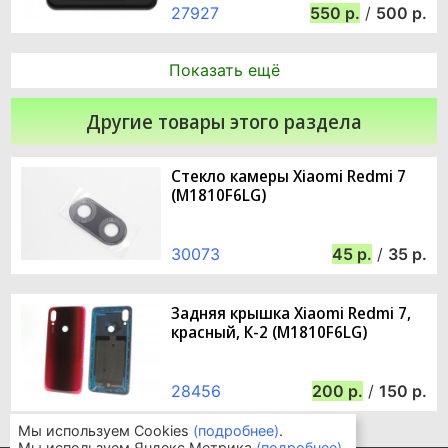
27927
550
/
500
Показать ещё
Другие товары этого раздела
Стекло камеры Xiaomi Redmi 7
(M1810F6LG)
30073
45
/
35
Задняя крышка Xiaomi Redmi 7,
красный, К-2 (M1810F6LG)
28456
200
/
150
Мы используем Cookies
(подробнее)
.
Мы используем Яндекс.Метрика
(подробнее)
.