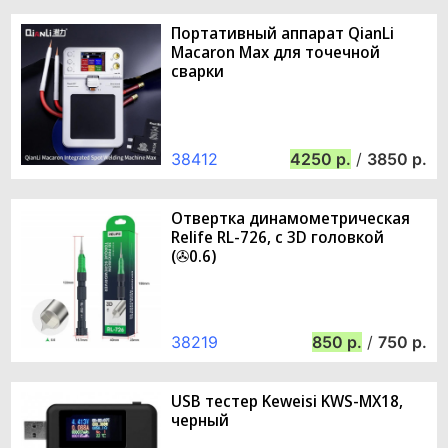
Портативный аппарат QianLi
Macaron Max для точечной
сварки
38412
4250
/
3850
Отвертка динамометрическая
Relife RL-726, с 3D головкой
(✇0.6)
38219
850
/
750
USB тестер Keweisi KWS-MX18,
черный