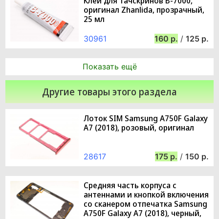
Клей для тачскринов B-7000,
оригинал Zhanlida, прозрачный,
25 мл
30961
160
/
125
Показать ещё
Другие товары этого раздела
Лоток SIM Samsung A750F Galaxy
A7 (2018), розовый, оригинал
28617
175
/
150
Средняя часть корпуса с
антеннами и кнопкой включения
со сканером отпечатка Samsung
A750F Galaxy A7 (2018), черный,