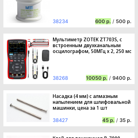
38234
600
/
500
Мультиметр ZOTEK ZT703S, с
встроенным двухканальным
осцилографом, 50МГц x 2, 250 мс
38268
10050
/
9400
Насадка (4 мм) с алмазным
напылением для шлифовальной
машинки, цена за 1 шт
38427
45
/
35