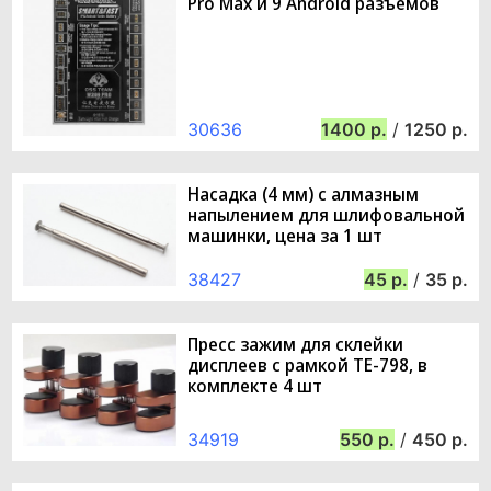
Pro Max и 9 Android разъемов
30636
1400
/
1250
Насадка (4 мм) с алмазным
напылением для шлифовальной
машинки, цена за 1 шт
38427
45
/
35
Пресс зажим для склейки
дисплеев с рамкой TE-798, в
комплекте 4 шт
34919
550
/
450