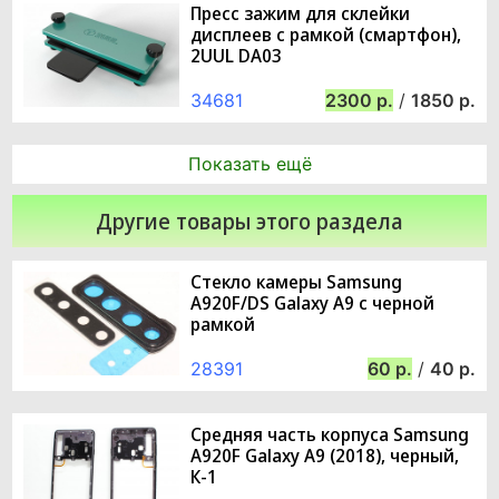
Пресс зажим для склейки
дисплеев с рамкой (смартфон),
2UUL DA03
34681
2300
/
1850
Показать ещё
Другие товары этого раздела
Стекло камеры Samsung
A920F/DS Galaxy A9 с черной
рамкой
28391
60
/
40
Средняя часть корпуса Samsung
A920F Galaxy A9 (2018), черный,
К-1