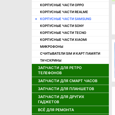
КОРПУСНЫЕ ЧАСТИ OPPO
КОРПУСНЫЕ ЧАСТИ REALME
КОРПУСНЫЕ ЧАСТИ SAMSUNG
КОРПУСНЫЕ ЧАСТИ SONY
КОРПУСНЫЕ ЧАСТИ TECNO
КОРПУСНЫЕ ЧАСТИ XIAOMI
МИКРОФОНЫ
СЧИТЫВАТЕЛИ SIM И КАРТ ПАМЯТИ
ТАЧСКРИНЫ
ЗАПЧАСТИ ДЛЯ РЕТРО
ТЕЛЕФОНОВ
ЗАПЧАСТИ ДЛЯ СМАРТ ЧАСОВ
ДЖОЙСТИКИ ДЛЯ РЕТРО
ТЕЛЕФОНОВ
ЗАПЧАСТИ ДЛЯ ПЛАНШЕТОВ
ДИСПЛЕИ ДЛЯ СМАРТ ЧАСОВ
ДИНАМИКИ ДЛЯ РЕТРО
АККУМУЛЯТОРЫ ДЛЯ СМАРТ
ТЕЛЕФОНОВ
ЗАПЧАСТИ ДЛЯ ДРУГИХ
АККУМУЛЯТОРЫ ДЛЯ ПЛАНШЕТОВ
ЧАСОВ
ГАДЖЕТОВ
ДИСПЛЕИ ДЛЯ РЕТРО ТЕЛЕФОНОВ
ДИСПЛЕИ И ТАЧСКРИНЫ ДЛЯ
ПЛАНШЕТОВ
ВСЁ ДЛЯ РЕМОНТА
ЗАРЯДНЫЕ УСТРОЙСТВА
ЗАПЧАСТИ ДЛЯ ИГРОВЫХ
ПРИСТАВОК
ШЛЕЙФЫ ДЛЯ ПЛАНШЕТОВ