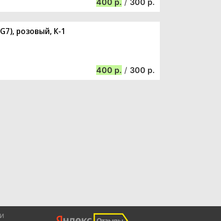
400
/
300
G7), розовый, К-1
400
/
300
и