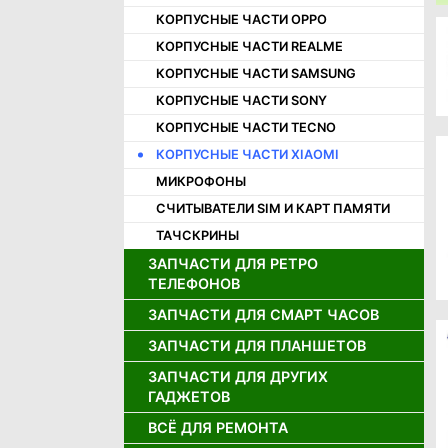
КОРПУСНЫЕ ЧАСТИ OPPO
КОРПУСНЫЕ ЧАСТИ REALME
КОРПУСНЫЕ ЧАСТИ SAMSUNG
КОРПУСНЫЕ ЧАСТИ SONY
КОРПУСНЫЕ ЧАСТИ TECNO
КОРПУСНЫЕ ЧАСТИ XIAOMI
МИКРОФОНЫ
СЧИТЫВАТЕЛИ SIM И КАРТ ПАМЯТИ
ТАЧСКРИНЫ
ЗАПЧАСТИ ДЛЯ РЕТРО
ТЕЛЕФОНОВ
ЗАПЧАСТИ ДЛЯ СМАРТ ЧАСОВ
ДЖОЙСТИКИ ДЛЯ РЕТРО
ТЕЛЕФОНОВ
ЗАПЧАСТИ ДЛЯ ПЛАНШЕТОВ
ДИСПЛЕИ ДЛЯ СМАРТ ЧАСОВ
ДИНАМИКИ ДЛЯ РЕТРО
АККУМУЛЯТОРЫ ДЛЯ СМАРТ
ТЕЛЕФОНОВ
ЗАПЧАСТИ ДЛЯ ДРУГИХ
АККУМУЛЯТОРЫ ДЛЯ ПЛАНШЕТОВ
ЧАСОВ
ГАДЖЕТОВ
ДИСПЛЕИ ДЛЯ РЕТРО ТЕЛЕФОНОВ
ДИСПЛЕИ И ТАЧСКРИНЫ ДЛЯ
ПЛАНШЕТОВ
ВСЁ ДЛЯ РЕМОНТА
ЗАРЯДНЫЕ УСТРОЙСТВА
ЗАПЧАСТИ ДЛЯ ИГРОВЫХ
ПРИСТАВОК
ШЛЕЙФЫ ДЛЯ ПЛАНШЕТОВ