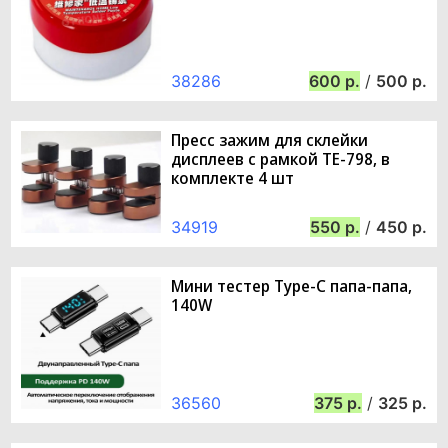
38286
600
/
500
Пресс зажим для склейки
дисплеев с рамкой TE-798, в
комплекте 4 шт
34919
550
/
450
Мини тестер Type-C папа-папа,
140W
36560
375
/
325