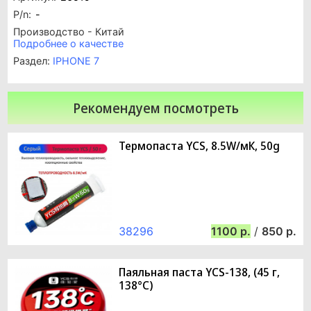
P/n:
-
Производство - Китай
Подробнее о качестве
Раздел:
IPHONE 7
Рекомендуем посмотреть
Термопаста YCS, 8.5W/мК, 50g
38296
1100
/
850
Паяльная паста YCS-138, (45 г,
138°C)