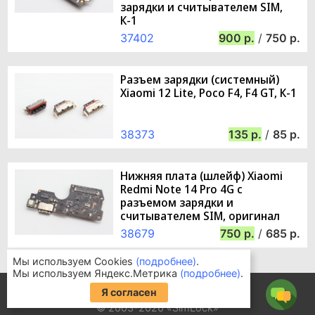
зарядки и считывателем SIM,
К-1
37402
900
/
750
Разъем зарядки (системный)
Xiaomi 12 Lite, Poco F4, F4 GT, К-1
38373
135
/
85
Нижняя плата (шлейф) Xiaomi
Redmi Note 14 Pro 4G с
разъемом зарядки и
считывателем SIM, оригинал
38679
750
/
685
Мы используем Cookies
(подробнее)
.
Мы используем Яндекс.Метрика
(подробнее)
.
Информация для покупателей
Я согласен
Часто задаваемые вопросы
© 2003-2026 «SimLock»