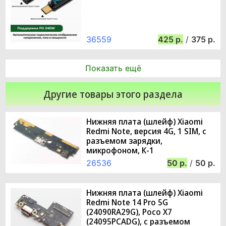
36559
425
/
375
Показать ещё
Другие товары этого раздела
Нижняя плата (шлейф) Xiaomi
Redmi Note, версия 4G, 1 SIM, с
разъемом зарядки,
микрофоном, К-1
26536
50
/
50
Нижняя плата (шлейф) Xiaomi
Redmi Note 14 Pro 5G
(24090RA29G), Poco X7
(24095PCADG), с разъемом