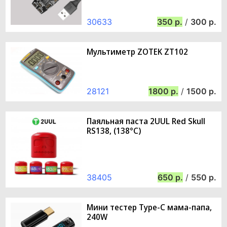
30633
350
/
300
Мультиметр ZOTEK ZT102
28121
1800
/
1500
Паяльная паста 2UUL Red Skull
RS138, (138°C)
38405
650
/
550
Мини тестер Type-C мама-папа,
240W