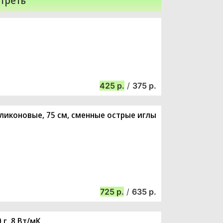
треть
425
/
375
ликоновые, 75 см, сменные острые иглы
725
/
635
г, 8 Вт/мK