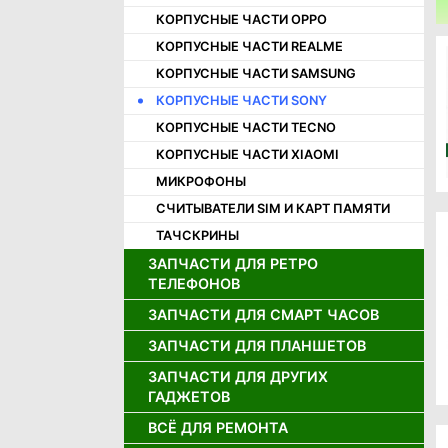
КОРПУСНЫЕ ЧАСТИ OPPO
КОРПУСНЫЕ ЧАСТИ REALME
КОРПУСНЫЕ ЧАСТИ SAMSUNG
КОРПУСНЫЕ ЧАСТИ SONY
КОРПУСНЫЕ ЧАСТИ TECNO
КОРПУСНЫЕ ЧАСТИ XIAOMI
МИКРОФОНЫ
СЧИТЫВАТЕЛИ SIM И КАРТ ПАМЯТИ
ТАЧСКРИНЫ
ЗАПЧАСТИ ДЛЯ РЕТРО
ТЕЛЕФОНОВ
ЗАПЧАСТИ ДЛЯ СМАРТ ЧАСОВ
ДЖОЙСТИКИ ДЛЯ РЕТРО
ТЕЛЕФОНОВ
ЗАПЧАСТИ ДЛЯ ПЛАНШЕТОВ
ДИСПЛЕИ ДЛЯ СМАРТ ЧАСОВ
ДИНАМИКИ ДЛЯ РЕТРО
АККУМУЛЯТОРЫ ДЛЯ СМАРТ
ТЕЛЕФОНОВ
ЗАПЧАСТИ ДЛЯ ДРУГИХ
АККУМУЛЯТОРЫ ДЛЯ ПЛАНШЕТОВ
ЧАСОВ
ГАДЖЕТОВ
ДИСПЛЕИ ДЛЯ РЕТРО ТЕЛЕФОНОВ
ДИСПЛЕИ И ТАЧСКРИНЫ ДЛЯ
ПЛАНШЕТОВ
ВСЁ ДЛЯ РЕМОНТА
ЗАРЯДНЫЕ УСТРОЙСТВА
ЗАПЧАСТИ ДЛЯ ИГРОВЫХ
ПРИСТАВОК
ШЛЕЙФЫ ДЛЯ ПЛАНШЕТОВ