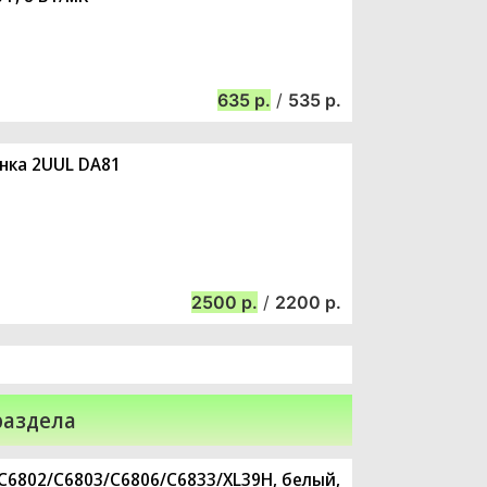
635
/
535
нка 2UUL DA81
2500
/
2200
раздела
a C6802/C6803/C6806/C6833/XL39H, белый,