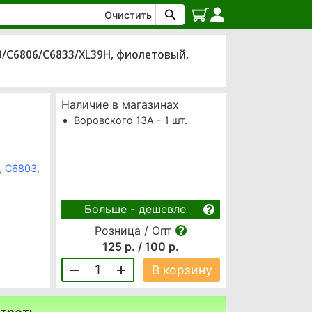
Очистить
03/C6806/C6833/XL39H, фиолетовый,
Наличие в магазинах
Воровского 13А - 1 шт.
, C6803,
Больше - дешевле
Розница / Опт
125 р. / 100 р.
1
В корзину