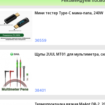
Рекомендуем посмо
Мини тестер Type-C мама-папа, 240W
36559
Щупы 2UUL MT01 для мультиметра, си
38401
Термопрокладка вязкая MaAnt DR-2, 20 