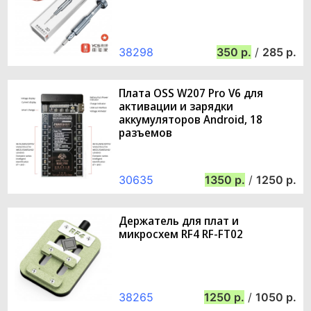
38298
350
/
285
Плата OSS W207 Pro V6 для
активации и зарядки
аккумуляторов Android, 18
разъемов
30635
1350
/
1250
Держатель для плат и
микросхем RF4 RF-FT02
38265
1250
/
1050