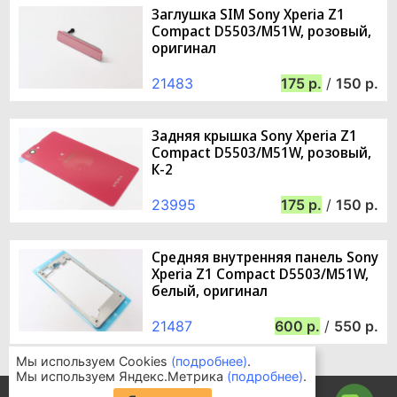
Заглушка SIM Sony Xperia Z1
Compact D5503/M51W, розовый,
оригинал
21483
175
/
150
Задняя крышка Sony Xperia Z1
Compact D5503/M51W, розовый,
К-2
23995
175
/
150
Средняя внутренняя панель Sony
Xperia Z1 Compact D5503/M51W,
белый, оригинал
21487
600
/
550
Мы используем Cookies
(подробнее)
.
Мы используем Яндекс.Метрика
(подробнее)
.
Информация для покупателей