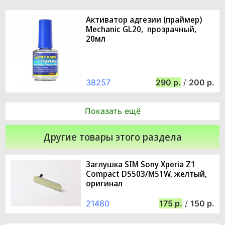
Активатор адгезии (праймер)
Mechanic GL20, прозрачный,
20мл
38257
290
/
200
Показать ещё
Другие товары этого раздела
Заглушка SIM Sony Xperia Z1
Compact D5503/M51W, желтый,
оригинал
21480
175
/
150