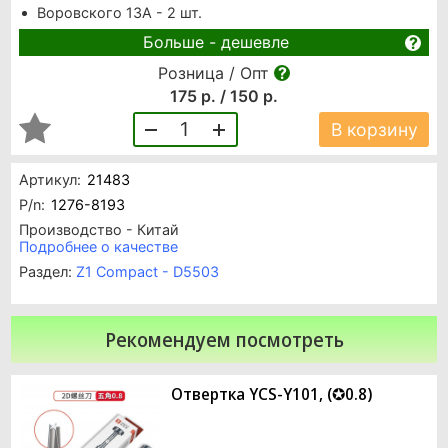
Воровского 13А - 2 шт.
Больше - дешевле
Розница / Опт
175 р. / 150 р.
1
В корзину
Артикул:
21483
P/n:
1276-8193
Производство - Китай
Подробнее о качестве
Раздел:
Z1 Compact - D5503
Рекомендуем посмотреть
Отвертка YCS-Y101, (✪0.8)