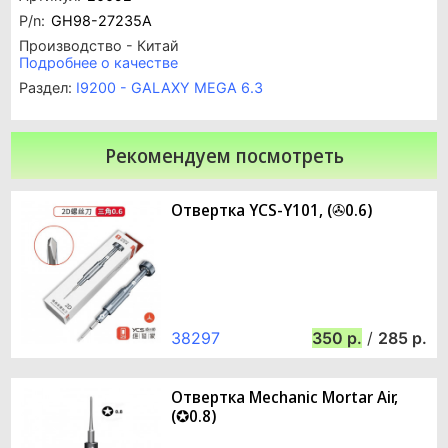
P/n:
GH98-27235A
Производство - Китай
Подробнее о качестве
Раздел:
I9200 - GALAXY MEGA 6.3
Рекомендуем посмотреть
Отвертка YCS-Y101, (✇0.6)
38297
350
/
285
Отвертка Mechanic Mortar Air,
(✪0.8)