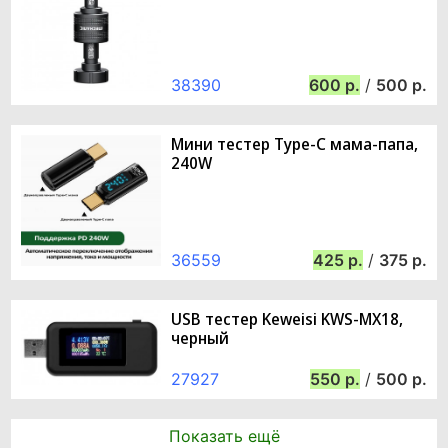
38390
600
/
500
Мини тестер Type-C мама-папа,
240W
36559
425
/
375
USB тестер Keweisi KWS-MX18,
черный
27927
550
/
500
Показать ещё