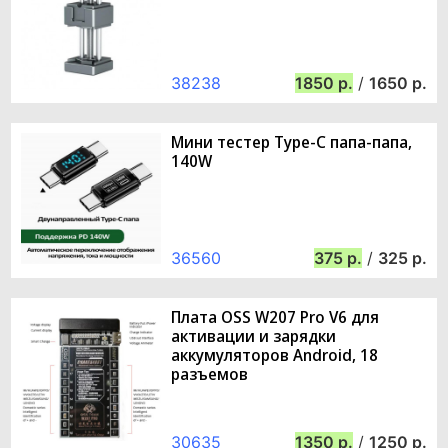
38238
1850
/
1650
Мини тестер Type-C папа-папа,
140W
36560
375
/
325
Плата OSS W207 Pro V6 для
активации и зарядки
аккумуляторов Android, 18
разъемов
30635
1350
/
1250