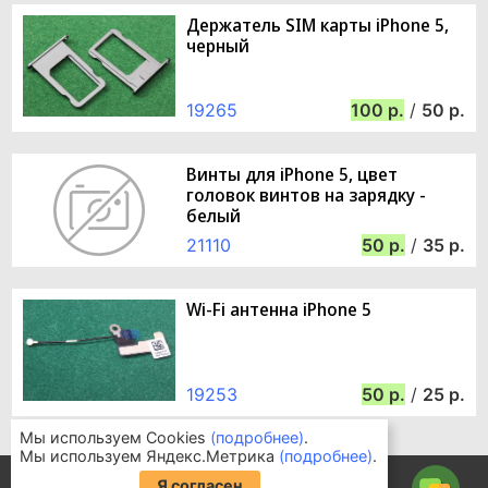
Держатель SIM карты iPhone 5,
черный
19265
100
/
50
Винты для iPhone 5, цвет
головок винтов на зарядку -
белый
21110
50
/
35
Wi-Fi антенна iPhone 5
19253
50
/
25
Мы используем Cookies
(подробнее)
.
Мы используем Яндекс.Метрика
(подробнее)
.
Информация для покупателей
Я согласен