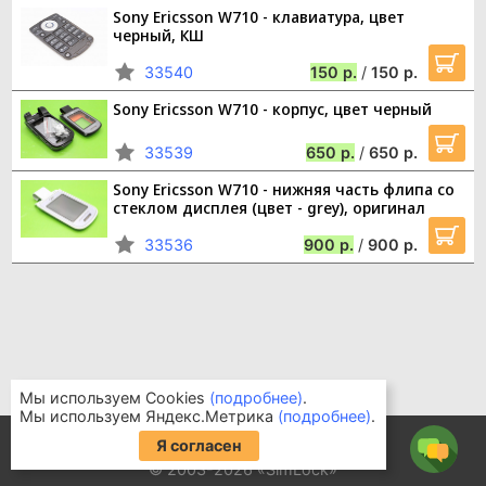
Sony Ericsson W710 - клавиатура, цвет
черный, КШ
33540
150
/
150
Sony Ericsson W710 - корпус, цвет черный
33539
650
/
650
Sony Ericsson W710 - нижняя часть флипа со
стеклом дисплея (цвет - grey), оригинал
33536
900
/
900
Мы используем Cookies
(подробнее)
.
Мы используем Яндекс.Метрика
(подробнее)
.
Информация для покупателей
Я согласен
Часто задаваемые вопросы
© 2003-2026 «SimLock»