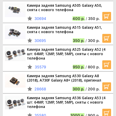
Камера задняя Samsung A505 Galaxy A50,
снята с нового телефона
30694
400
/
350
Камера задняя Samsung A515 Galaxy A51,
снята с нового телефона
30695
350
/
300
Камера задняя Samsung A525 Galaxy A52 (4
шт: 64MP, 12MP, 5MP, 5MP), сняты с нового
телефона
35579
950
/
800
Камера задняя Samsung A530 Galaxy A8
(2018), A730F Galaxy A8+ (2018), оригинал
28668
300
/
200
Камера задняя Samsung A536 Galaxy A53 (4
шт: 64MP, 12MP, 5MP, 5MP), сняты с нового
телефона
35580
1000
/
900