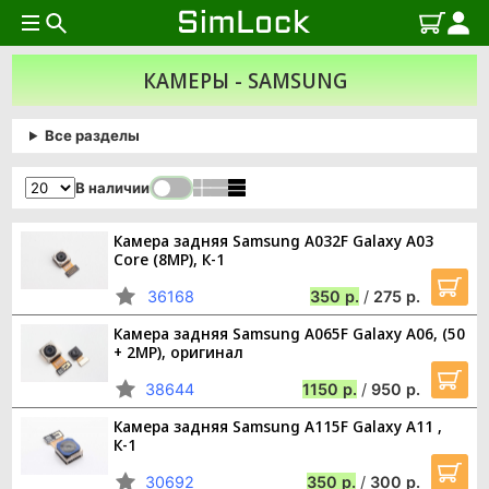
КАМЕРЫ - SAMSUNG
Все разделы
В наличии
Камера задняя Samsung A032F Galaxy A03
Core (8MP), К-1
36168
350
/
275
Камера задняя Samsung A065F Galaxy A06, (50
+ 2MP), оригинал
38644
1150
/
950
Камера задняя Samsung A115F Galaxy A11 ,
К-1
30692
350
/
300