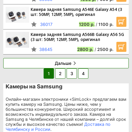
Камера задняя Samsung A546E Galaxy A54 (3
шт: 50MP, 12MP, 5MP), оригинал
36017
1200
/
1100
Камера задняя Samsung A566B Galaxy A56 5G
(3 шт: 50MP, 12MP, 5MP), оригинал
38645
2800
/
2500
Дальше
1
2
3
4
Камеры на Samsung
Онлайн-магазин электроники «SimLock» предлагаем вам
купить камеру на Samsung. Цены ниже, чем у
большинства конкурентов. Широкий ассортимент и
возможность индивидуального заказа. Камера на
Samsung в Челябинске от нашей компании – долгий срок
службы и высокое качество съемки!
Доставка по
Челябинску и России
.