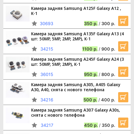
Камера задняя Samsung A125F Galaxy A12 ,
К-1
30693
350
/
300
Камера задняя Samsung A135F Galaxy A13 (4
шт: 50MP, 5MP, 2MP, 2MP), К-1
34215
1100
/
900
Камера задняя Samsung A245F Galaxy A24 (3
шт: 50MP, 5MP, 2MP), К-1
36015
950
/
800
Камера задняя Samsung A305, A405 Galaxy
A30, A40, снята с нового телефона
34216
500
/
400
Камера задняя Samsung A307 Galaxy A30s,
снята с нового телефона
34217
450
/
350