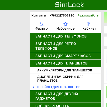
Контакты
+7(922)7502330
Режим работы
Фильтр
Избранное
Кабинет
ЗАПЧАСТИ ДЛЯ ТЕЛЕФОНОВ
ЗАПЧАСТИ ДЛЯ РЕТРО
АККУМУЛЯТОРЫ
ТЕЛЕФОНОВ
ДИСПЛЕИ
ЗАПЧАСТИ ДЛЯ СМАРТ ЧАСОВ
ДЖОЙСТИКИ ДЛЯ РЕТРО
ДИНАМИКИ
ТЕЛЕФОНОВ
КАМЕРЫ
ЗАПЧАСТИ ДЛЯ ПЛАНШЕТОВ
ДИСПЛЕИ ДЛЯ СМАРТ ЧАСОВ
ДИНАМИКИ ДЛЯ РЕТРО
НИЖНИЕ ПЛАТЫ И РАЗЪЕМЫ
АККУМУЛЯТОРЫ ДЛЯ СМАРТ
ТЕЛЕФОНОВ
АККУМУЛЯТОРЫ ДЛЯ ПЛАНШЕТОВ
ЧАСОВ
ШЛЕЙФЫ
ДИСПЛЕИ ДЛЯ РЕТРО ТЕЛЕФОНОВ
ДИСПЛЕИ И ТАЧСКРИНЫ ДЛЯ
ПЛАНШЕТОВ
КОРПУСНЫЕ ЧАСТИ APPLE
ЗАРЯДНЫЕ УСТРОЙСТВА
ШЛЕЙФЫ ДЛЯ ПЛАНШЕТОВ
КОРПУСНЫЕ ЧАСТИ HUAWEI /
КНОПКИ ВКЛЮЧЕНИЯ
HONOR
ЗАПЧАСТИ ДЛЯ ДРУГИХ
КОРПУСА ALCATEL, ERICSSON, LG
ГАДЖЕТОВ
КОРПУСНЫЕ ЧАСТИ INFINIX
КОРПУСА MOTOROLA
КОРПУСНЫЕ ЧАСТИ ONEPLUS
ВСЁ ДЛЯ РЕМОНТА
ЗАПЧАСТИ ДЛЯ ИГРОВЫХ