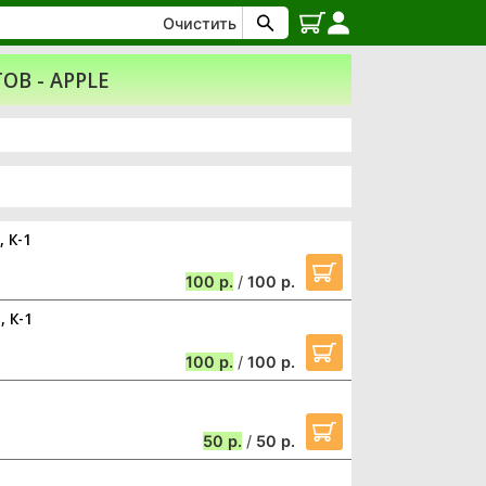
Очистить
В - APPLE
 К-1
100
/
100
 К-1
100
/
100
50
/
50