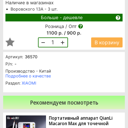
Наличие в магазинах
Воровского 13А - 3 шт.
Больше - дешевле
Розница / Опт
1100 р. / 900 р.
1
В корзину
Артикул:
36570
P/n:
-
Производство - Китай
Подробнее о качестве
Раздел:
XIAOMI
Рекомендуем посмотреть
Портативный аппарат QianLi
Macaron Max для точечной