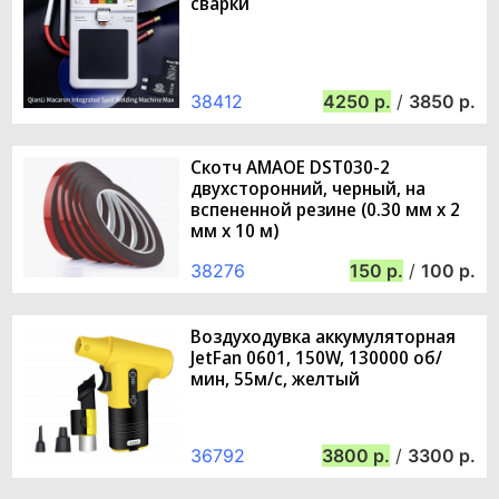
сварки
38412
4250
/
3850
Скотч AMAOE DST030-2
двухсторонний, черный, на
вспененной резине (0.30 мм х 2
мм х 10 м)
38276
150
/
100
Воздуходувка аккумуляторная
JetFan 0601, 150W, 130000 об/
мин, 55м/с, желтый
36792
3800
/
3300