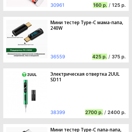
30961
160
/
125
Мини тестер Type-C мама-папа,
240W
36559
425
/
375
Электрическая отвертка 2UUL
SD11
38399
2700
/
2400
Мини тестер Type-C папа-папа,