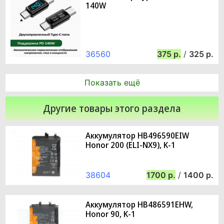
140W
36560
375
/
325
Показать ещё
Другие товары этого раздела
Аккумулятор HB496590EIW
Honor 200 (ELI-NX9), K-1
38604
1700
/
1400
Аккумулятор HB486591EHW,
Honor 90, K-1