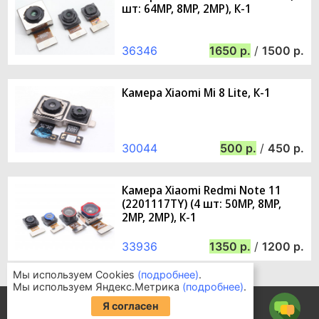
шт: 64MP, 8MP, 2MP), К-1
36346
1650
/
1500
Камера Xiaomi Mi 8 Lite, К-1
30044
500
/
450
Камера Xiaomi Redmi Note 11
(2201117TY) (4 шт: 50MP, 8MP,
2MP, 2MP), К-1
33936
1350
/
1200
Мы используем Cookies
(подробнее)
.
Мы используем Яндекс.Метрика
(подробнее)
.
Информация для покупателей
Я согласен