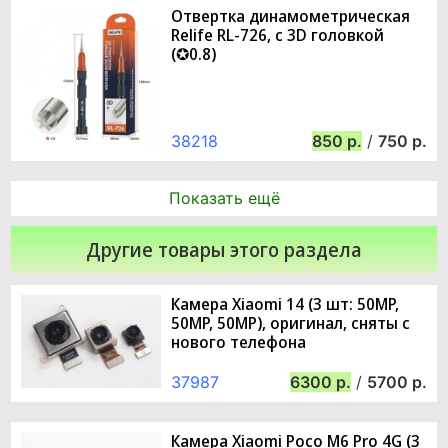
Отвертка динамометрическая
Relife RL-726, с 3D головкой
(✪0.8)
38218
850
/
750
Показать ещё
Другие товары этого раздела
Камера Xiaomi 14 (3 шт: 50MP,
50MP, 50MP), оригинал, сняты с
нового телефона
37987
6300
/
5700
Камера Xiaomi Poco M6 Pro 4G (3