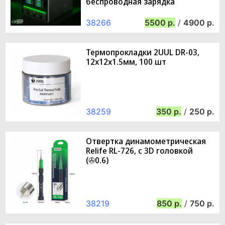
беспроводная зарядка
38266
5500
/
4900
Термопрокладки 2UUL DR-03,
12x12x1.5мм, 100 шт
38259
350
/
250
Отвертка динамометрическая
Relife RL-726, с 3D головкой
(✇0.6)
38219
850
/
750