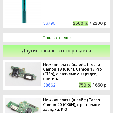
36790
2500
/
2200
Показать ещё
Другие товары этого раздела
Нижняя плата (шлейф) Tecno
Camon 19 (CI6n), Camon 19 Pro
(CI8n), с разъемом зарядки,
оригинал
38662
750
/
650
Нижняя плата (шлейф) Tecno
Camon 20 (CK6N), с разъемом
зарядки, К-2