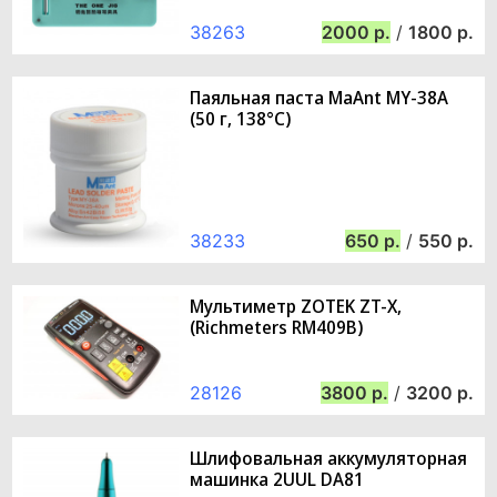
38263
2000
/
1800
Паяльная паста MaAnt MY-38A
(50 г, 138°C)
38233
650
/
550
Мультиметр ZOTEK ZT-X,
(Richmeters RM409B)
28126
3800
/
3200
Шлифовальная аккумуляторная
машинка 2UUL DA81