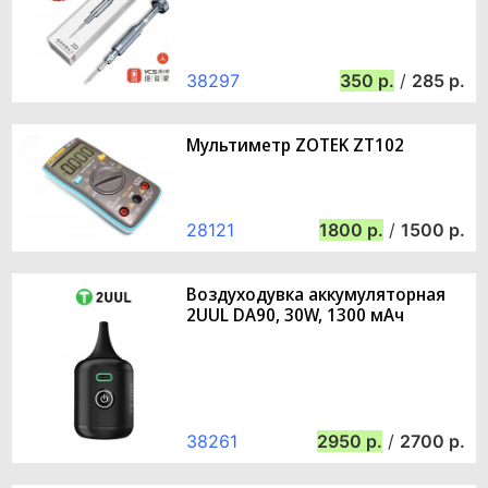
38297
350
/
285
Мультиметр ZOTEK ZT102
28121
1800
/
1500
Воздуходувка аккумуляторная
2UUL DA90, 30W, 1300 мАч
38261
2950
/
2700