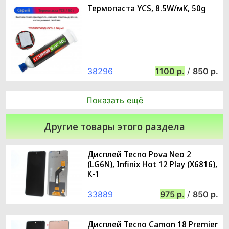
Термопаста YCS, 8.5W/мК, 50g
38296
1100
/
850
Показать ещё
Другие товары этого раздела
Дисплей Tecno Pova Neo 2
(LG6N), Infinix Hot 12 Play (X6816),
К-1
33889
975
/
850
Дисплей Tecno Camon 18 Premier