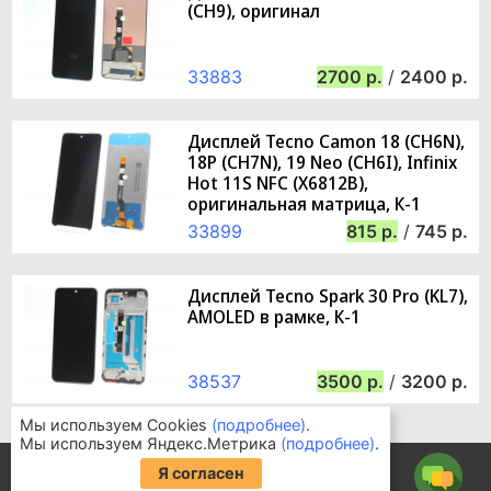
(CH9), оригинал
33883
2700
/
2400
Дисплей Tecno Camon 18 (CH6N),
18P (CH7N), 19 Neo (CH6I), Infinix
Hot 11S NFC (X6812B),
оригинальная матрица, К-1
33899
815
/
745
Дисплей Tecno Spark 30 Pro (KL7),
AMOLED в рамке, К-1
38537
3500
/
3200
Мы используем Cookies
(подробнее)
.
Мы используем Яндекс.Метрика
(подробнее)
.
Информация для покупателей
Я согласен